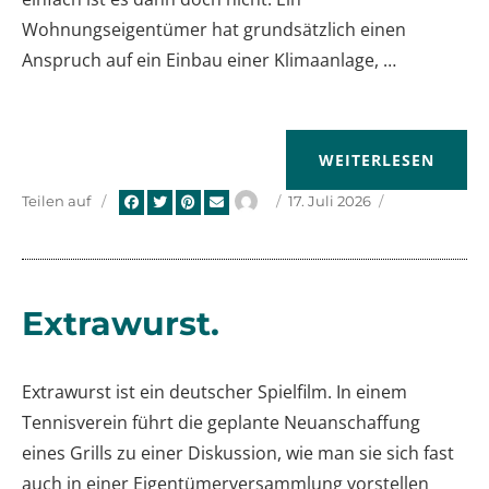
Wohnungseigentümer hat grundsätzlich einen
Anspruch auf ein Einbau einer Klimaanlage, …
„BGH: WOHNUNGSE
WEITERLESEN
Autor
Veröffentlicht
Teilen auf
17. Juli 2026
am
Extrawurst.
Extrawurst ist ein deutscher Spielfilm. In einem
Tennisverein führt die geplante Neuanschaffung
eines Grills zu einer Diskussion, wie man sie sich fast
auch in einer Eigentümerversammlung vorstellen