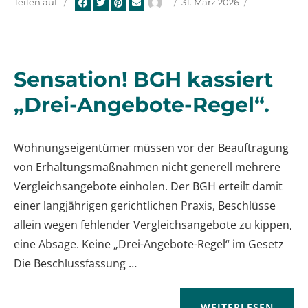
Autor
Veröffentlicht
Teilen auf
31. März 2026
am
Sensation! BGH kassiert
„Drei-Angebote-Regel“.
Wohnungseigentümer müssen vor der Beauftragung
von Erhaltungsmaßnahmen nicht generell mehrere
Vergleichsangebote einholen. Der BGH erteilt damit
einer langjährigen gerichtlichen Praxis, Beschlüsse
allein wegen fehlender Vergleichsangebote zu kippen,
eine Absage. Keine „Drei-Angebote-Regel“ im Gesetz
Die Beschlussfassung …
„SENSATION! BGH K
WEITERLESEN