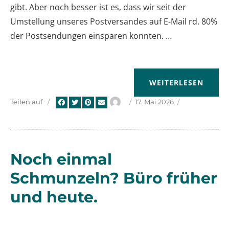
gibt. Aber noch besser ist es, dass wir seit der
Umstellung unseres Postversandes auf E-Mail rd. 80%
der Postsendungen einsparen konnten. …
„SCHON WIEDER EIN
WEITERLESEN
Autor
Veröffentlicht
Teilen auf
17. Mai 2026
am
Noch einmal
Schmunzeln? Büro früher
und heute.