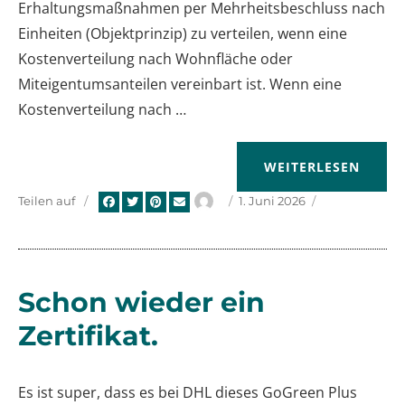
Erhaltungsmaßnahmen per Mehrheitsbeschluss nach
Einheiten (Objektprinzip) zu verteilen, wenn eine
Kostenverteilung nach Wohnfläche oder
Miteigentumsanteilen vereinbart ist. Wenn eine
Kostenverteilung nach …
„BGH: ÄNDERUNG D
WEITERLESEN
Autor
Veröffentlicht
Teilen auf
1. Juni 2026
am
Schon wieder ein
Zertifikat.
Es ist super, dass es bei DHL dieses GoGreen Plus