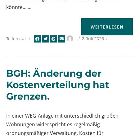
könnte… …
„EXTRAWURST.“
WEITERLESEN
Autor
Veröffentlicht
Teilen auf
2. Juli 2026
am
BGH: Änderung der
Kostenverteilung hat
Grenzen.
In einer WEG-Anlage mit unterschiedlich großen
Wohnungen widerspricht es regelmäßig
ordnungsmäßiger Verwaltung, Kosten für