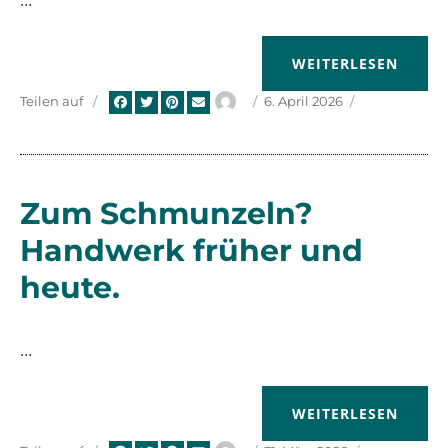
…
„NOCH EINMAL SCH
WEITERLESEN
Autor
Veröffentlicht
Teilen auf
6. April 2026
am
Zum Schmunzeln?
Handwerk früher und
heute.
…
„ZUM SCHMUNZELN
WEITERLESEN