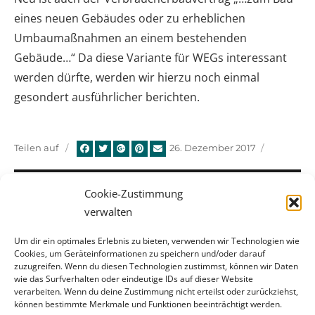
eines neuen Gebäudes oder zu erheblichen
Umbaumaßnahmen an einem bestehenden
Gebäude…“ Da diese Variante für WEGs interessant
werden dürfte, werden wir hierzu noch einmal
gesondert ausführlicher berichten.
Veröffentlicht
Teilen auf
26. Dezember 2017
am
Beitragsnavigation
Cookie-Zustimmung
ZURÜCK
verwalten
Frohe Weihnachten 2017!
Vorheriger
Beitrag:
Um dir ein optimales Erlebnis zu bieten, verwenden wir Technologien wie
Cookies, um Geräteinformationen zu speichern und/oder darauf
zuzugreifen. Wenn du diesen Technologien zustimmst, können wir Daten
wie das Surfverhalten oder eindeutige IDs auf dieser Website
WEITER
verarbeiten. Wenn du deine Zustimmung nicht erteilst oder zurückziehst,
Kundenzufriedenheit 2017.
Nächster
können bestimmte Merkmale und Funktionen beeinträchtigt werden.