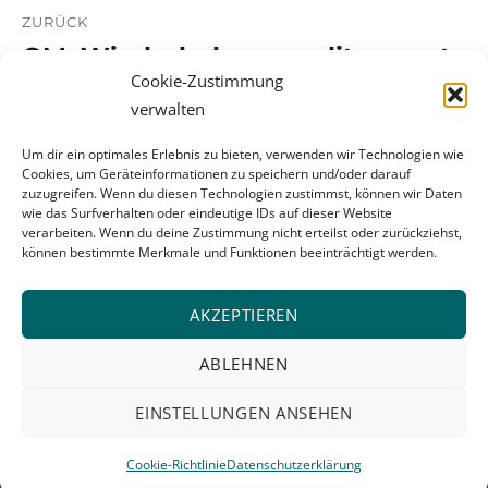
ZURÜCK
QM: Wiederholungsaudit erneut
Vorheriger
Cookie-Zustimmung
Beitrag:
bestanden!
verwalten
Um dir ein optimales Erlebnis zu bieten, verwenden wir Technologien wie
Cookies, um Geräteinformationen zu speichern und/oder darauf
WEITER
zuzugreifen. Wenn du diesen Technologien zustimmst, können wir Daten
wie das Surfverhalten oder eindeutige IDs auf dieser Website
WEG: Juristische Person kann
Nächster
verarbeiten. Wenn du deine Zustimmung nicht erteilst oder zurückziehst,
Beitrag:
Verwaltungsbeirat sein.
können bestimmte Merkmale und Funktionen beeinträchtigt werden.
AKZEPTIEREN
ABLEHNEN
EINSTELLUNGEN ANSEHEN
Folgen Sie uns auch bei
Xing
Impressum
|
Datenschutz
Cookie-Richtlinie
Datenschutzerklärung