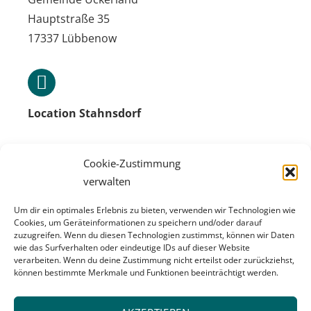
Hauptstraße 35
17337 Lübbenow
Location Stahnsdorf
Phone: 030 / 443 51 92-99
Cookie-Zustimmung
verwalten
Availability:
Monday-Friday from 9am-5pm,
Um dir ein optimales Erlebnis zu bieten, verwenden wir Technologien wie
Cookies, um Geräteinformationen zu speichern und/oder darauf
Other times: emergency service
zuzugreifen. Wenn du diesen Technologien zustimmst, können wir Daten
wie das Surfverhalten oder eindeutige IDs auf dieser Website
Personally on location:
verarbeiten. Wenn du deine Zustimmung nicht erteilst oder zurückziehst,
every Thursday 9am- 1pm,
können bestimmte Merkmale und Funktionen beeinträchtigt werden.
Gemeinde Stahnsdorf